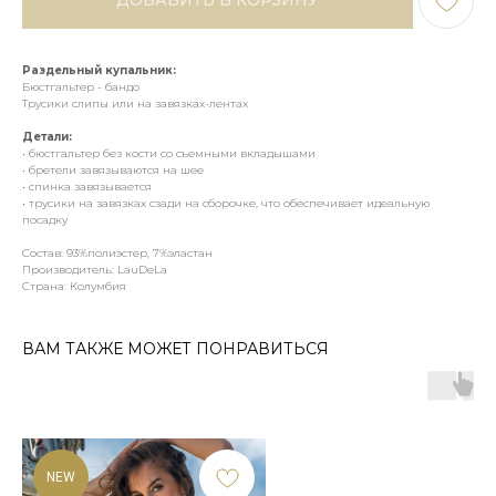
ДОБАВИТЬ В КОРЗИНУ
Раздельный купальник:
Бюстгальтер - бандо
Трусики слипы или на завязках-лентах
Детали:
• бюстгальтер без кости со съемными вкладышами
• бретели завязываются на шее
• спинка завязывается
• трусики на завязках сзади на сборочке, что обеспечивает идеальную
посадку
Состав: 93%полиэстер, 7%эластан
Производитель: LauDeLa
Страна: Колумбия
ВАМ ТАКЖЕ МОЖЕТ ПОНРАВИТЬСЯ
NEW