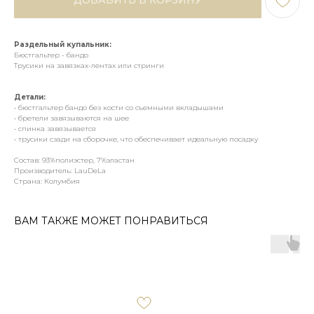
ДОБАВИТЬ В КОРЗИНУ
Раздельный купальник:
Бюстгальтер - бандо
Трусики на завязках-лентах или стринги
Детали:
• бюстгальтер бандо без кости со съемными вкладышами
• бретели завязываются на шее
• спинка завязывается
• трусики сзади на сборочке, что обеспечивает идеальную посадку
Состав: 93%полиэстер, 7%эластан
Производитель: LauDeLa
Страна: Колумбия
ВАМ ТАКЖЕ МОЖЕТ ПОНРАВИТЬСЯ