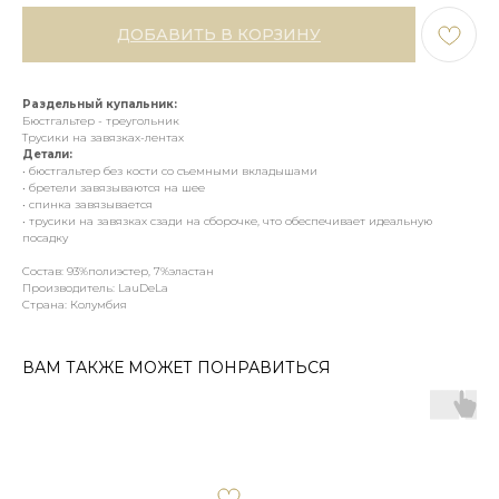
ДОБАВИТЬ В КОРЗИНУ
Раздельный купальник:
Бюстгальтер - треугольник
Трусики на завязках-лентах
Детали:
• бюстгальтер без кости со съемными вкладышами
• бретели завязываются на шее
• спинка завязывается
• трусики на завязках сзади на сборочке, что обеспечивает идеальную
посадку
Состав: 93%полиэстер, 7%эластан
Производитель: LauDeLa
Страна: Колумбия
ВАМ ТАКЖЕ МОЖЕТ ПОНРАВИТЬСЯ