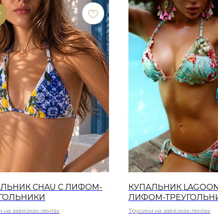
W
ЛЬНИК CHAU С ЛИФОМ-
КУПАЛЬНИК LAGOON
УГОЛЬНИКИ
ЛИФОМ-ТРЕУГОЛЬН
 на завязках-лентах
Трусики на завязках-лентах