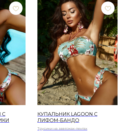
 С
КУПАЛЬНИК LAGOON С
ИКИ
ЛИФОМ-БАНДО
Трусики на завязках-лентах