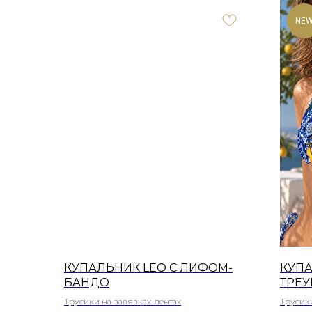
NE
КУПАЛЬНИК LEO С ЛИФОМ-
КУПА
БАНДО
ТРЕ
Трусики на завязках-лентах
Трусики