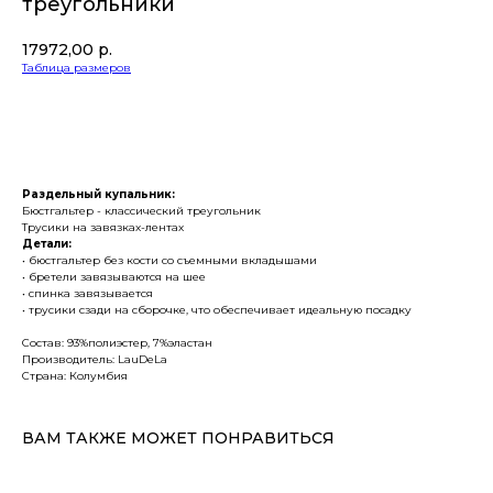
треугольники
17972,00
р.
Таблица размеров
ДОБАВИТЬ В КОРЗИНУ
Раздельный купальник:
Бюстгальтер - классический треугольник
Трусики на завязках-лентах
Детали:
• бюстгальтер без кости со съемными вкладышами
• бретели завязываются на шее
• спинка завязывается
• трусики сзади на сборочке, что обеспечивает идеальную посадку
Состав: 93%полиэстер, 7%эластан
Производитель: LauDeLa
Страна: Колумбия
ВАМ ТАКЖЕ МОЖЕТ ПОНРАВИТЬСЯ