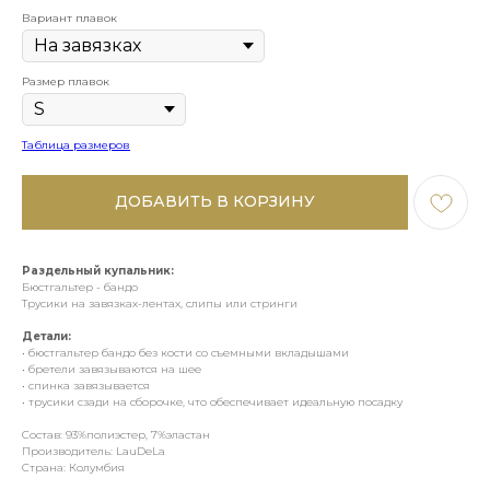
Вариант плавок
Размер плавок
Таблица размеров
ДОБАВИТЬ В КОРЗИНУ
Раздельный купальник:
Бюстгальтер - бандо
Трусики на завязках-лентах, слипы или стринги
Детали:
• бюстгальтер бандо без кости со съемными вкладышами
• бретели завязываются на шее
• спинка завязывается
• трусики сзади на сборочке, что обеспечивает идеальную посадку
Состав: 93%полиэстер, 7%эластан
Производитель: LauDeLa
Страна: Колумбия